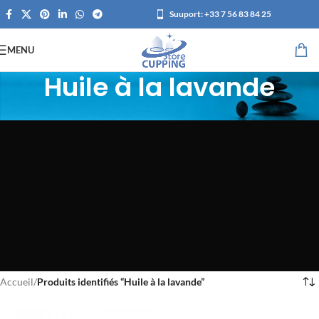
Suuport:
+33 7 56 83 84 25
MENU
Huile à la lavande
Accueil
/
Produits identifiés “Huile à la lavande”